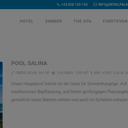
+34 828 120 150
INFO@ROYALPAL
HOTEL
ZIMMER
THE SPA
FUERTEVEN
POOL SALINA
2
3
OBERFLÄCHE: 941 M
VOLUMEN: 1285 M
MIN. HÖHE: 0,30 M
Unser Hauptpool Salina ist die Oase für Sonnenhungrige. Auf 
mediterranen Bepflanzung, und Ihrem großzügigen Platzangebo
gemütlich seine Bahnen ziehen und auch im Schatten entspa