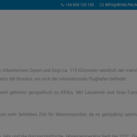
+34 828 120 150
INFO@ROYALPAL
im Atlantischen Ozean und liegt ca. 115 Kilometer westlich der maro
erto del Rosario, wo sich der internationale Flughafen befindet.
seln gehören geografisch zu Afrika. Mit Lanzarote und Gran Cana
ein sehr beliebtes Ziel für Wassersportler, da es ganzjährig opti
 Jahr und die durchschnittliche Jahrestemperatur liegt bei 21ºC. 