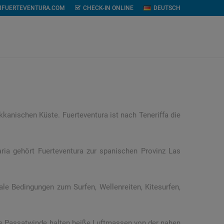
MFUERTEVENTURA.COM
CHECK-IN ONLINE
DEUTSCH
kkanischen Küste. Fuerteventura ist nach Teneriffa die
ria gehört Fuerteventura zur spanischen Provinz Las
male Bedingungen zum Surfen, Wellenreiten, Kitesurfen,
Die Passatwinde halten heiße Luftmassen von der nahen