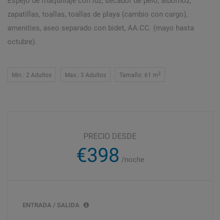
Espejo de maquillaje con luz, secador de pelo, albornoz,
zapatillas, toallas, toallas de playa (cambio con cargo),
amenities, aseo separado con bidet, AA.CC. (mayo hasta
octubre).
2
Min.: 2 Adultos
Max.: 3 Adultos
Tamaño: 61 m
PRECIO DESDE
€398
/noche
ENTRADA / SALIDA